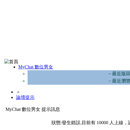
MyChat 數位男女
－最近版
－最近瀏
»
論壇提示
MyChat 數位男女 提示訊息
狀態:發生錯誤,目前有 10000 人上線