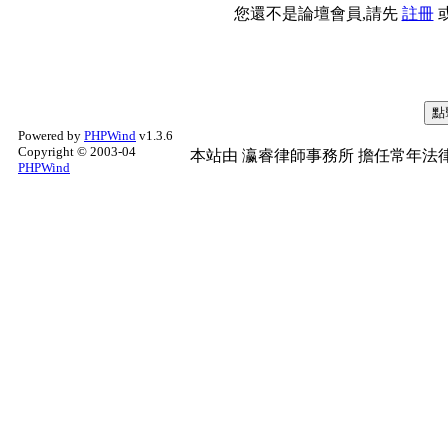
您還不是論壇會員,請先
註冊
Powered by
PHPWind
v1.3.6
Copyright © 2003-04
本站由
瀛睿律師事務所
擔任常年法律
PHPWind