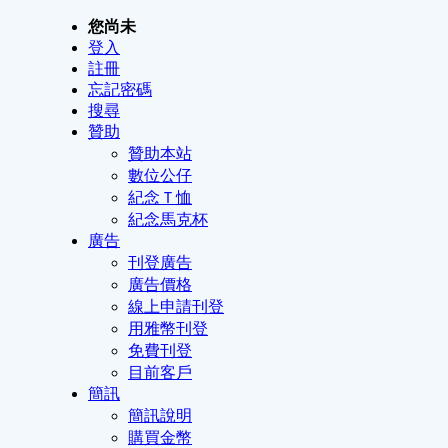
您尚未
登入
註冊
忘記密碼
搜尋
贊助
贊助本站
數位公仔
紀念Ｔ恤
紀念馬克杯
廣告
刊登廣告
廣告價格
線上申請刊登
用雅幣刊登
免費刊登
目前客戶
簡訊
簡訊說明
購買金幣