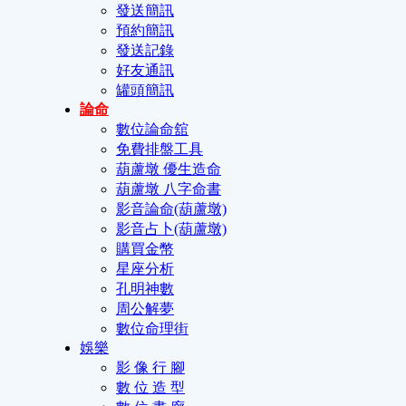
發送簡訊
預約簡訊
發送記錄
好友通訊
罐頭簡訊
論命
數位論命舘
免費排盤工具
葫蘆墩 優生造命
葫蘆墩 八字命書
影音論命(葫蘆墩)
影音占卜(葫蘆墩)
購買金幣
星座分析
孔明神數
周公解夢
數位命理街
娛樂
影 像 行 腳
數 位 造 型