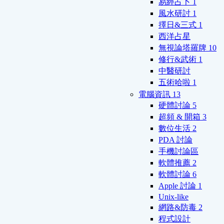
易經占卜
1
風水研討
1
擇日&三式
1
西洋占星
無視論塔羅牌
10
修行&武術
1
中醫研討
五術哈啦
1
電腦資訊
13
硬體討論
5
超頻 & 開箱
3
數位生活
2
PDA 討論
手機討論區
軟體推薦
2
軟體討論
6
Apple 討論
1
Unix-like
網路&防毒
2
程式設計