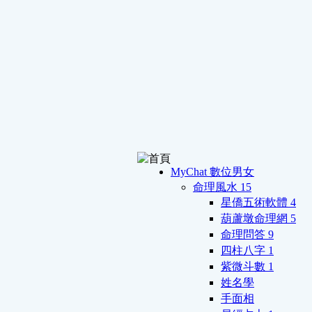
MyChat 數位男女
命理風水
15
星僑五術軟體
4
葫蘆墩命理網
5
命理問答
9
四柱八字
1
紫微斗數
1
姓名學
手面相