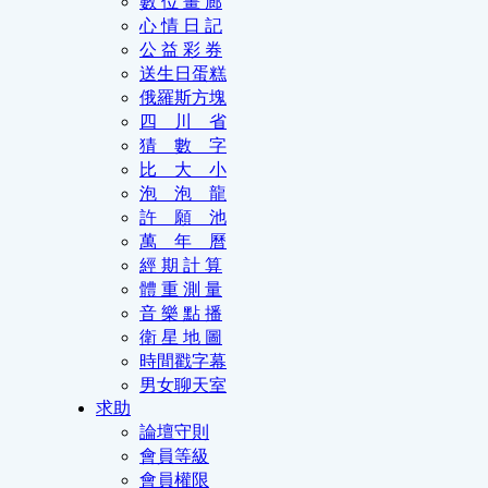
數 位 畫 廊
心 情 日 記
公 益 彩 券
送生日蛋糕
俄羅斯方塊
四 川 省
猜 數 字
比 大 小
泡 泡 龍
許 願 池
萬 年 曆
經 期 計 算
體 重 測 量
音 樂 點 播
衛 星 地 圖
時間戳字幕
男女聊天室
求助
論壇守則
會員等級
會員權限