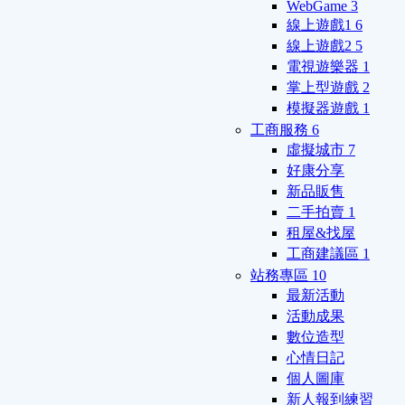
WebGame
3
線上遊戲1
6
線上遊戲2
5
電視遊樂器
1
掌上型遊戲
2
模擬器遊戲
1
工商服務
6
虛擬城市
7
好康分享
新品販售
二手拍賣
1
租屋&找屋
工商建議區
1
站務專區
10
最新活動
活動成果
數位造型
心情日記
個人圖庫
新人報到練習