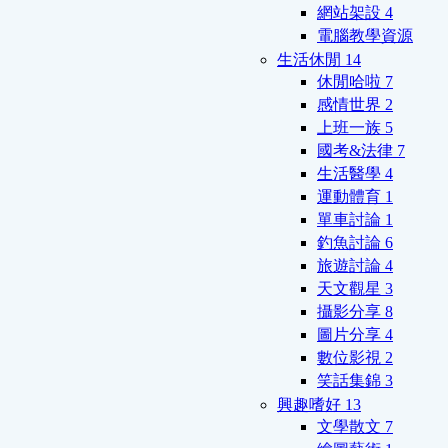
網站架設
4
電腦教學資源
生活休閒
14
休閒哈啦
7
感情世界
2
上班一族
5
國考&法律
7
生活醫學
4
運動體育
1
單車討論
1
釣魚討論
6
旅遊討論
4
天文觀星
3
攝影分享
8
圖片分享
4
數位影視
2
笑話集錦
3
興趣嗜好
13
文學散文
7