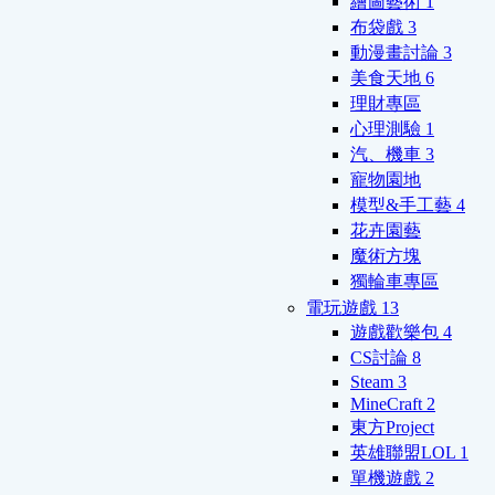
繪圖藝術
1
布袋戲
3
動漫畫討論
3
美食天地
6
理財專區
心理測驗
1
汽、機車
3
寵物園地
模型&手工藝
4
花卉園藝
魔術方塊
獨輪車專區
電玩遊戲
13
遊戲歡樂包
4
CS討論
8
Steam
3
MineCraft
2
東方Project
英雄聯盟LOL
1
單機遊戲
2