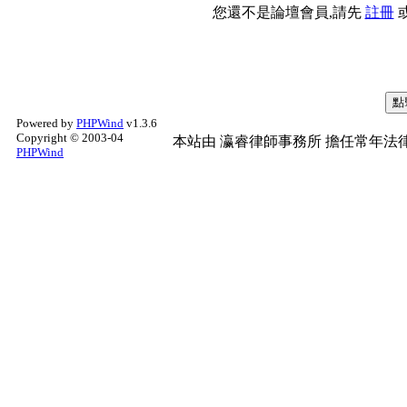
您還不是論壇會員,請先
註冊
Powered by
PHPWind
v1.3.6
Copyright © 2003-04
本站由
瀛睿律師事務所
擔任常年法律
PHPWind