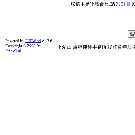
您還不是論壇會員,請先
註冊
Powered by
PHPWind
v1.3.6
Copyright © 2003-04
本站由
瀛睿律師事務所
擔任常年法律
PHPWind