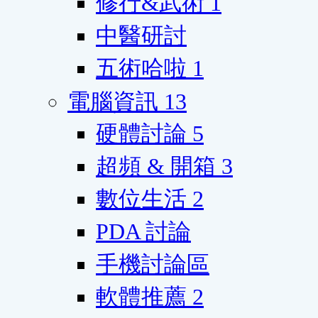
修行&武術
1
中醫研討
五術哈啦
1
電腦資訊
13
硬體討論
5
超頻 & 開箱
3
數位生活
2
PDA 討論
手機討論區
軟體推薦
2