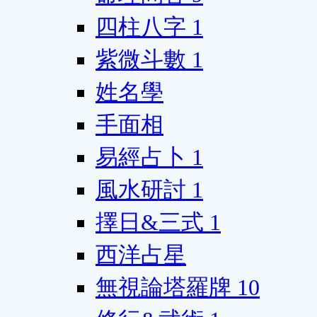
四柱八字
1
紫微斗數
1
姓名學
手面相
易經占卜
1
風水研討
1
擇日&三式
1
西洋占星
無視論塔羅牌
10