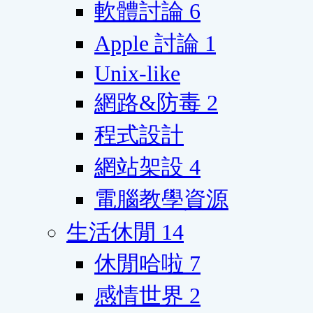
軟體討論
6
Apple 討論
1
Unix-like
網路&防毒
2
程式設計
網站架設
4
電腦教學資源
生活休閒
14
休閒哈啦
7
感情世界
2