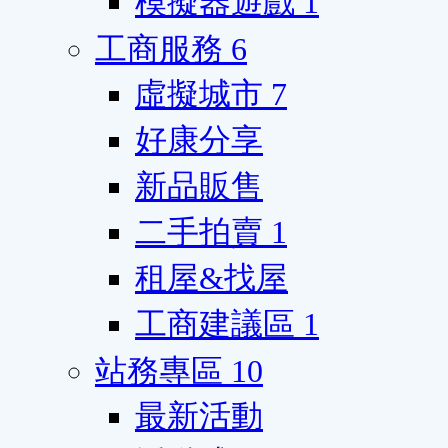
模擬器遊戲
1
工商服務
6
虛擬城市
7
好康分享
新品販售
二手拍賣
1
租屋&找屋
工商建議區
1
站務專區
10
最新活動