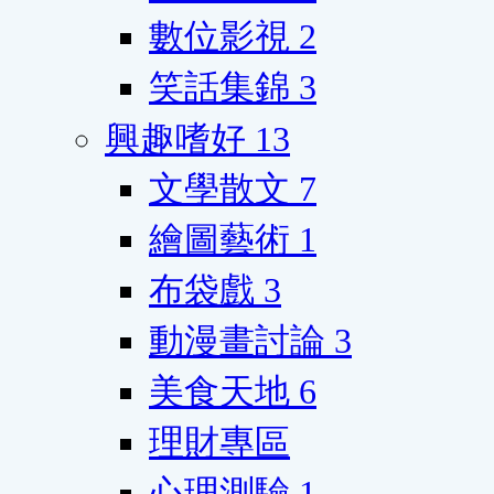
數位影視
2
笑話集錦
3
興趣嗜好
13
文學散文
7
繪圖藝術
1
布袋戲
3
動漫畫討論
3
美食天地
6
理財專區
心理測驗
1