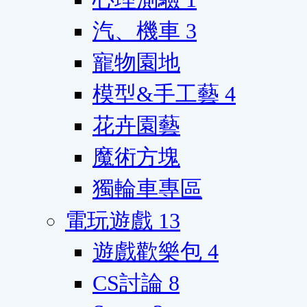
汽、機車
3
寵物園地
模型&手工藝
4
花卉園藝
魔術方塊
獨輪車專區
電玩遊戲
13
遊戲歡樂包
4
CS討論
8