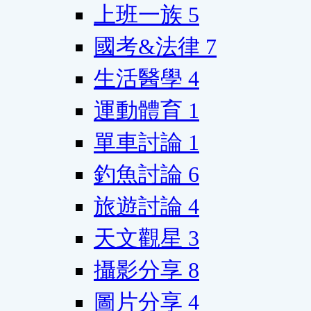
上班一族
5
國考&法律
7
生活醫學
4
運動體育
1
單車討論
1
釣魚討論
6
旅遊討論
4
天文觀星
3
攝影分享
8
圖片分享
4