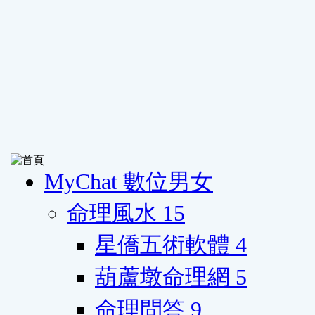
MyChat 數位男女
命理風水
15
星僑五術軟體
4
葫蘆墩命理網
5
命理問答
9