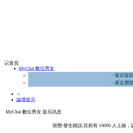
MyChat 數位男女
－最近版
－最近瀏
»
論壇提示
MyChat 數位男女 提示訊息
狀態:發生錯誤,目前有 10000 人上線