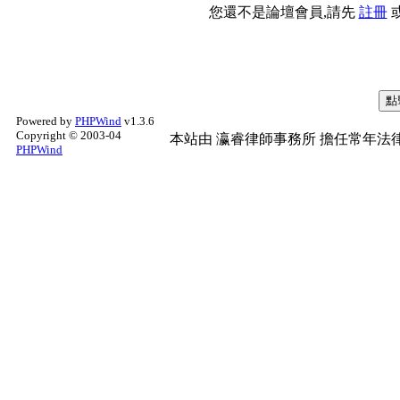
您還不是論壇會員,請先
註冊
Powered by
PHPWind
v1.3.6
Copyright © 2003-04
本站由
瀛睿律師事務所
擔任常年法律
PHPWind