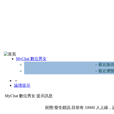
MyChat 數位男女
－最近版
－最近瀏
»
論壇提示
MyChat 數位男女 提示訊息
狀態:發生錯誤,目前有 10000 人上線