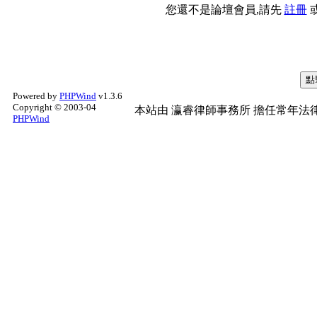
您還不是論壇會員,請先
註冊
Powered by
PHPWind
v1.3.6
Copyright © 2003-04
本站由
瀛睿律師事務所
擔任常年法律
PHPWind