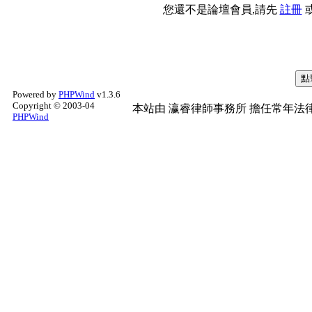
您還不是論壇會員,請先
註冊
Powered by
PHPWind
v1.3.6
Copyright © 2003-04
本站由
瀛睿律師事務所
擔任常年法律
PHPWind