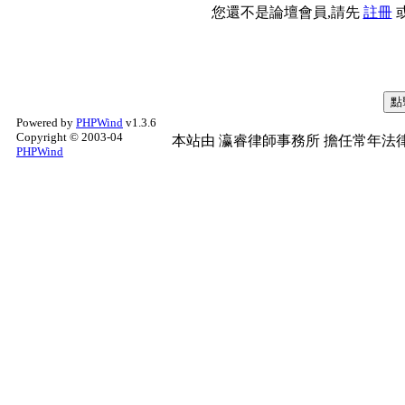
您還不是論壇會員,請先
註冊
Powered by
PHPWind
v1.3.6
Copyright © 2003-04
本站由
瀛睿律師事務所
擔任常年法律
PHPWind