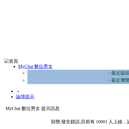
MyChat 數位男女
－最近版
－最近瀏
»
論壇提示
MyChat 數位男女 提示訊息
狀態:發生錯誤,目前有 10001 人上線