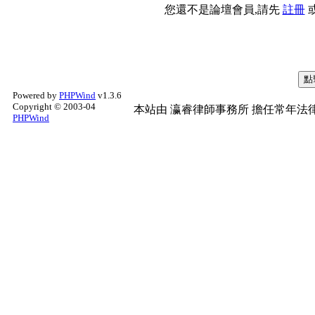
您還不是論壇會員,請先
註冊
Powered by
PHPWind
v1.3.6
Copyright © 2003-04
本站由
瀛睿律師事務所
擔任常年法律
PHPWind