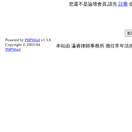
您還不是論壇會員,請先
註冊
Powered by
PHPWind
v1.3.6
Copyright © 2003-04
本站由
瀛睿律師事務所
擔任常年法律
PHPWind