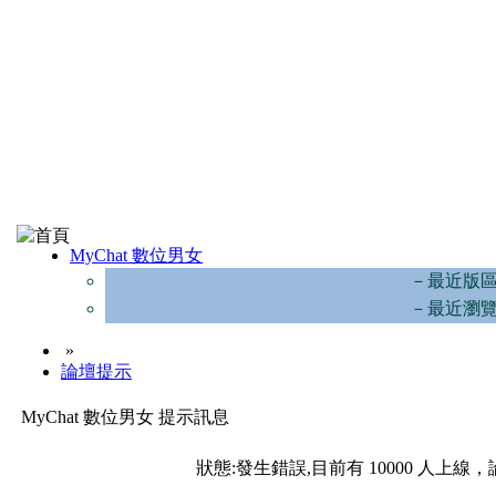
MyChat 數位男女
－最近版
－最近瀏
»
論壇提示
MyChat 數位男女 提示訊息
狀態:發生錯誤,目前有 10000 人上線