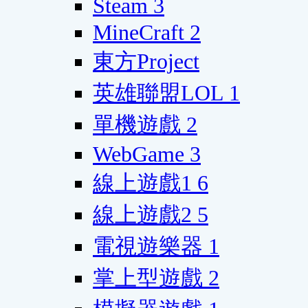
Steam
3
MineCraft
2
東方Project
英雄聯盟LOL
1
單機遊戲
2
WebGame
3
線上遊戲1
6
線上遊戲2
5
電視遊樂器
1
掌上型遊戲
2