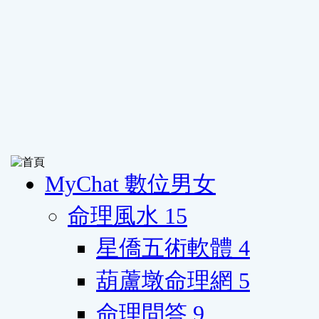
MyChat 數位男女
命理風水
15
星僑五術軟體
4
葫蘆墩命理網
5
命理問答
9