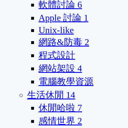
軟體討論
6
Apple 討論
1
Unix-like
網路&防毒
2
程式設計
網站架設
4
電腦教學資源
生活休閒
14
休閒哈啦
7
感情世界
2