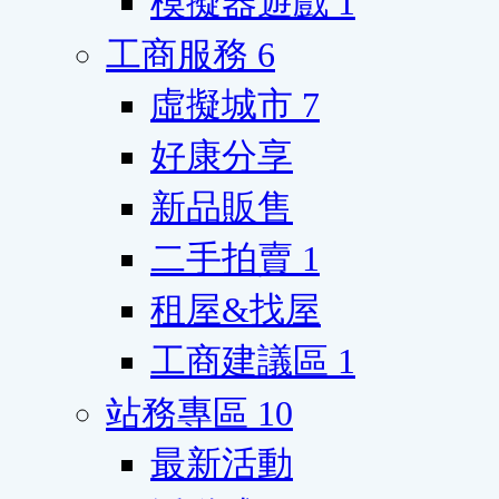
模擬器遊戲
1
工商服務
6
虛擬城市
7
好康分享
新品販售
二手拍賣
1
租屋&找屋
工商建議區
1
站務專區
10
最新活動