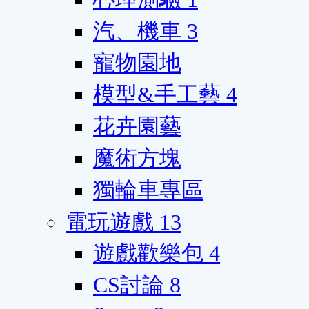
汽、機車
3
寵物園地
模型&手工藝
4
花卉園藝
魔術方塊
獨輪車專區
電玩遊戲
13
遊戲歡樂包
4
CS討論
8