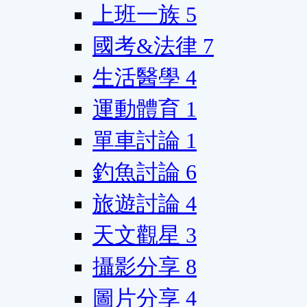
上班一族
5
國考&法律
7
生活醫學
4
運動體育
1
單車討論
1
釣魚討論
6
旅遊討論
4
天文觀星
3
攝影分享
8
圖片分享
4