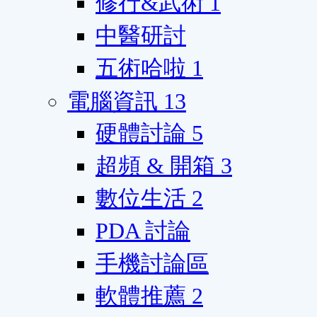
修行&武術
1
中醫研討
五術哈啦
1
電腦資訊
13
硬體討論
5
超頻 & 開箱
3
數位生活
2
PDA 討論
手機討論區
軟體推薦
2