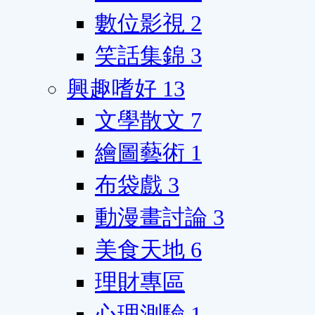
數位影視
2
笑話集錦
3
興趣嗜好
13
文學散文
7
繪圖藝術
1
布袋戲
3
動漫畫討論
3
美食天地
6
理財專區
心理測驗
1