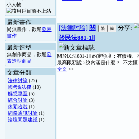
小人物
最新畫作
[法律討論]
關
分享:
尚無畫作，歡迎
發表
畫作
於民法881-1Ⅱ
最新造型
無創作商品，歡迎
發
關於民法881-1Ⅱ 約定額度：有債權、
表造型商品
最高限額說 2說內涵是什麼？ 不太懂 
全文
>>
文章分類
法律討論
(25)
國考&法律
(10)
解惑專區
(5)
綜合討論
(3)
休閒哈啦
(1)
網路通訊討論
(1)
論壇問題建議
(1)