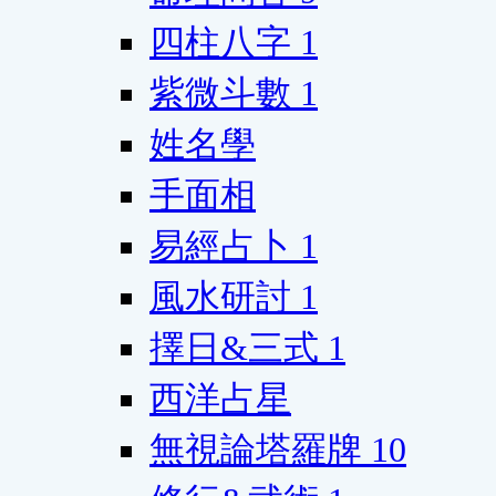
四柱八字
1
紫微斗數
1
姓名學
手面相
易經占卜
1
風水研討
1
擇日&三式
1
西洋占星
無視論塔羅牌
10