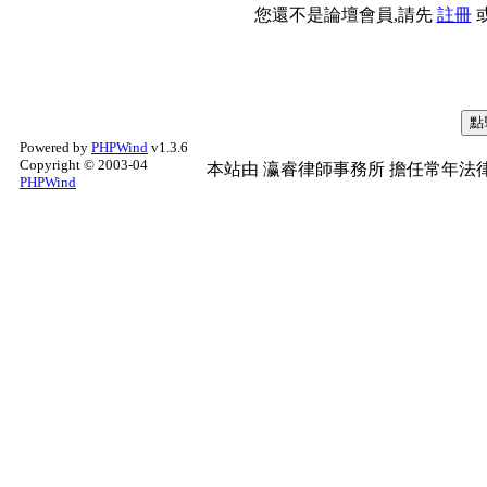
您還不是論壇會員,請先
註冊
Powered by
PHPWind
v1.3.6
Copyright © 2003-04
本站由
瀛睿律師事務所
擔任常年法律
PHPWind