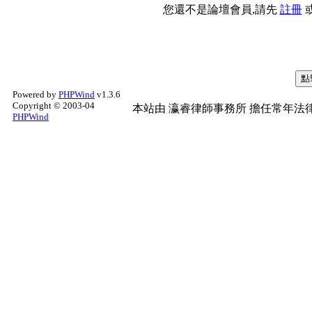
您還不是論壇會員,請先
註冊
Powered by
PHPWind
v1.3.6
Copyright © 2003-04
本站由
瀛睿律師事務所
擔任常年法律
PHPWind