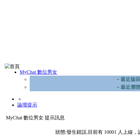
MyChat 數位男女
－最近版
－最近瀏
»
論壇提示
MyChat 數位男女 提示訊息
狀態:發生錯誤,目前有 10001 人上線