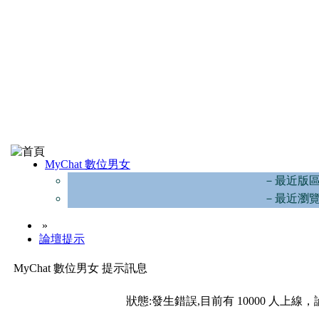
MyChat 數位男女
－最近版
－最近瀏
»
論壇提示
MyChat 數位男女 提示訊息
狀態:發生錯誤,目前有 10000 人上線