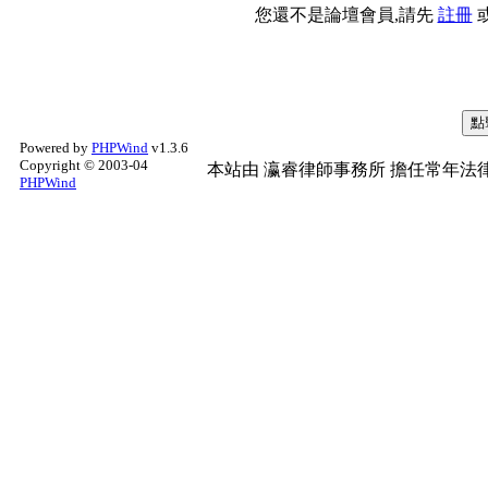
您還不是論壇會員,請先
註冊
Powered by
PHPWind
v1.3.6
Copyright © 2003-04
本站由
瀛睿律師事務所
擔任常年法律
PHPWind