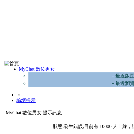
MyChat 數位男女
－最近版
－最近瀏
»
論壇提示
MyChat 數位男女 提示訊息
狀態:發生錯誤,目前有 10000 人上線