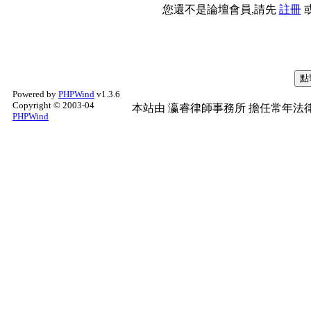
您還不是論壇會員,請先
註冊
Powered by
PHPWind
v1.3.6
Copyright © 2003-04
本站由
瀛睿律師事務所
擔任常年法律
PHPWind