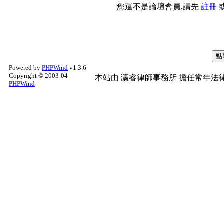
您還不是論壇會員,請先
註冊
Powered by
PHPWind
v1.3.6
Copyright © 2003-04
本站由
瀛睿律師事務所
擔任常年法律
PHPWind