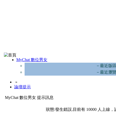
MyChat 數位男女
－最近版
－最近瀏
»
論壇提示
MyChat 數位男女 提示訊息
狀態:發生錯誤,目前有 10000 人上線