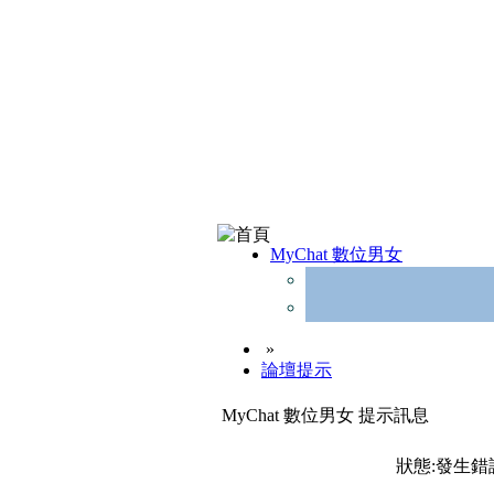
MyChat 數位男女
»
論壇提示
MyChat 數位男女 提示訊息
狀態:發生錯誤