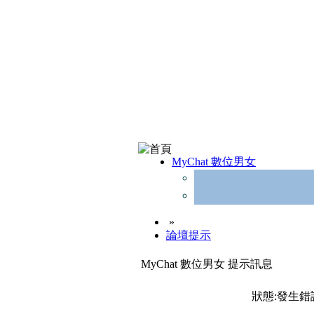
MyChat 數位男女
»
論壇提示
MyChat 數位男女 提示訊息
狀態:發生錯誤