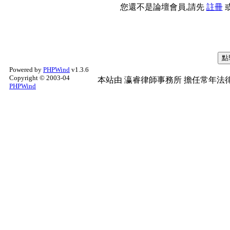
您還不是論壇會員,請先
註冊
Powered by
PHPWind
v1.3.6
Copyright © 2003-04
本站由
瀛睿律師事務所
擔任常年法律
PHPWind