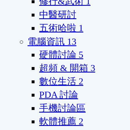
修行&武術
1
中醫研討
五術哈啦
1
電腦資訊
13
硬體討論
5
超頻 & 開箱
3
數位生活
2
PDA 討論
手機討論區
軟體推薦
2