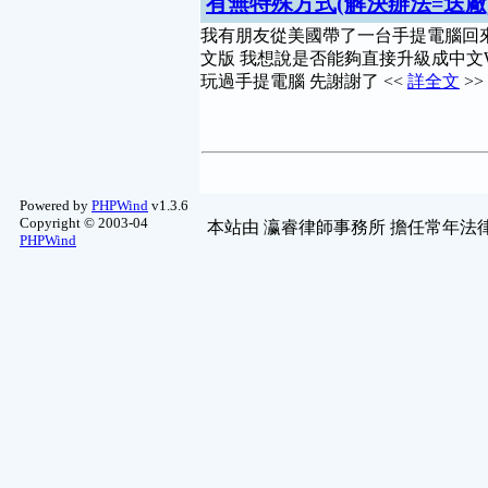
有無特殊方式(解決辦法=送廠)
我有朋友從美國帶了一台手提電腦回來
文版 我想說是否能夠直接升級成中文WI
玩過手提電腦 先謝謝了 <<
詳全文
>>
Powered by
PHPWind
v1.3.6
Copyright © 2003-04
本站由
瀛睿律師事務所
擔任常年法律
PHPWind