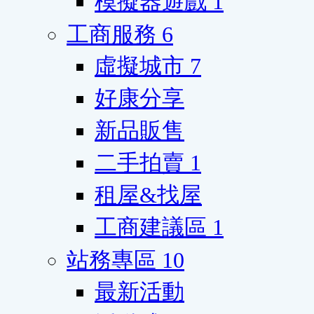
模擬器遊戲
1
工商服務
6
虛擬城市
7
好康分享
新品販售
二手拍賣
1
租屋&找屋
工商建議區
1
站務專區
10
最新活動