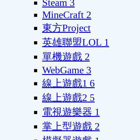
Steam
3
MineCraft
2
東方Project
英雄聯盟LOL
1
單機遊戲
2
WebGame
3
線上遊戲1
6
線上遊戲2
5
電視遊樂器
1
掌上型遊戲
2