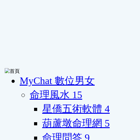
MyChat 數位男女
命理風水
15
星僑五術軟體
4
葫蘆墩命理網
5
命理問答
9