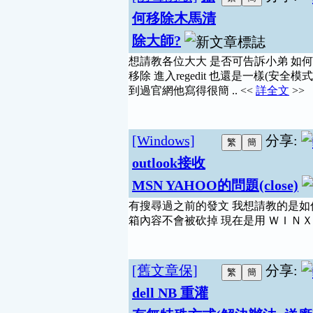
何移除木馬清
除大師?
想請教各位大大 是否可告訴小弟 如
移除 進入regedit 也還是一樣(安全模式
到過官網他寫得很簡 .. <<
詳全文
>>
[Windows]
分享:
outlook接收
MSN YAHOO的問題(close)
有搜尋過之前的發文 我想請教的是如何用
箱內容不會被砍掉 現在是用 ＷＩＮ
[舊文章保]
分享:
dell NB 重灌