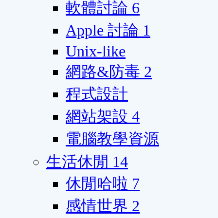
軟體討論
6
Apple 討論
1
Unix-like
網路&防毒
2
程式設計
網站架設
4
電腦教學資源
生活休閒
14
休閒哈啦
7
感情世界
2