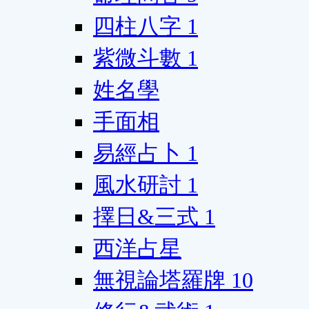
四柱八字
1
紫微斗數
1
姓名學
手面相
易經占卜
1
風水研討
1
擇日&三式
1
西洋占星
無視論塔羅牌
10