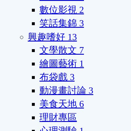
數位影視
2
笑話集錦
3
興趣嗜好
13
文學散文
7
繪圖藝術
1
布袋戲
3
動漫畫討論
3
美食天地
6
理財專區
心理測驗
1