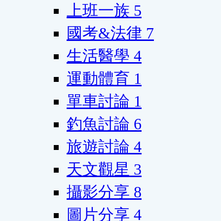
上班一族
5
國考&法律
7
生活醫學
4
運動體育
1
單車討論
1
釣魚討論
6
旅遊討論
4
天文觀星
3
攝影分享
8
圖片分享
4