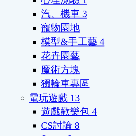
汽、機車
3
寵物園地
模型&手工藝
4
花卉園藝
魔術方塊
獨輪車專區
電玩遊戲
13
遊戲歡樂包
4
CS討論
8