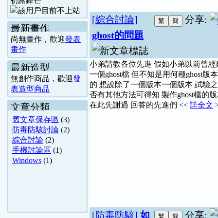
初露鋒芒
[綜合討論]
分享:
最新畫作
ghost的問題
尚無畫作，歡迎
發表
畫作
小弟請教各位先進 假如小弟以前曾經
最新造型
一個ghost檔 但不知是用何種ghost版
無創作商品，歡迎
發
的 想說除了一個版本一個版本 試驗之
表造型商品
否有其他方法可得知 製作ghost檔的
在此先謝過 回答的先進們 <<
詳全文
文章分類
舊文章保存區
(3)
防毒防駭討論
(2)
綜合討論
(2)
手機討論區
(1)
Windows
(1)
[防毒防駭]
如
分享: