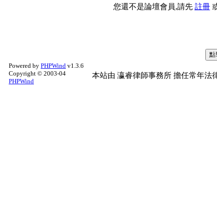
您還不是論壇會員,請先
註冊
Powered by
PHPWind
v1.3.6
Copyright © 2003-04
本站由
瀛睿律師事務所
擔任常年法律
PHPWind