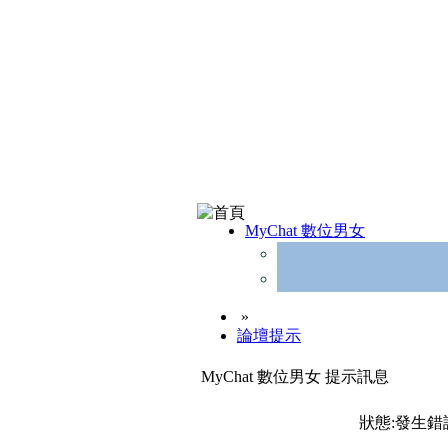
MyChat 數位男女
»
論壇提示
MyChat 數位男女 提示訊息
狀態:發生錯誤