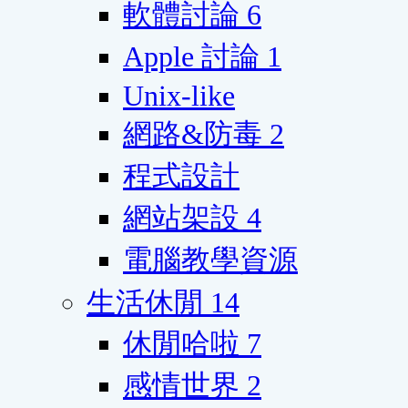
軟體討論
6
Apple 討論
1
Unix-like
網路&防毒
2
程式設計
網站架設
4
電腦教學資源
生活休閒
14
休閒哈啦
7
感情世界
2