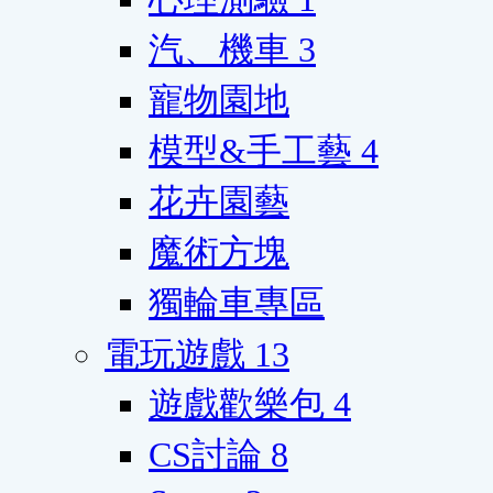
汽、機車
3
寵物園地
模型&手工藝
4
花卉園藝
魔術方塊
獨輪車專區
電玩遊戲
13
遊戲歡樂包
4
CS討論
8