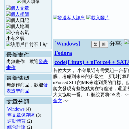
小有名氣
[Windows]
分享:
Fedora
最新畫作
code(Linux) + nForce4 
尚無畫作，歡迎
發表
畫作
各位大大， 小弟最近有需要組一台新
腦，考慮到未來的升級性，所以打算
最新造型
nForce4 SLI 的MB來達到我的目標
無創作商品，歡迎
發
爬文發現有些疑點實在待釐清，還望
表造型商品
大大協助一番。 1. 聽說要將OS裝 .. <
全文
>>
文章分類
Windows
(4)
舊文章保存區
(3)
運動體育
(2)
綜合討論
(2)