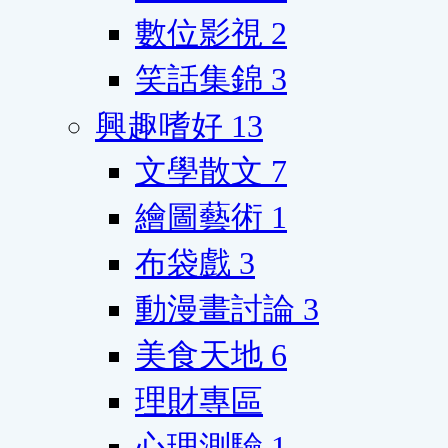
數位影視
2
笑話集錦
3
興趣嗜好
13
文學散文
7
繪圖藝術
1
布袋戲
3
動漫畫討論
3
美食天地
6
理財專區
心理測驗
1