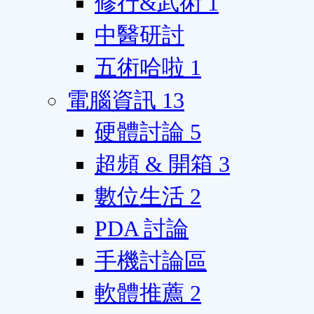
修行&武術
1
中醫研討
五術哈啦
1
電腦資訊
13
硬體討論
5
超頻 & 開箱
3
數位生活
2
PDA 討論
手機討論區
軟體推薦
2