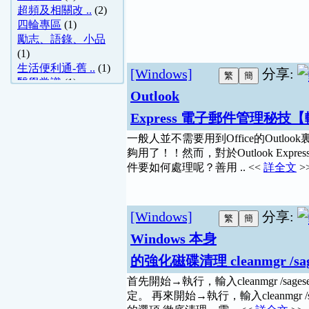
超頻及相關改 ..
(2)
四輪專區
(1)
勵志、語錄、小品
(1)
生活便利通-舊 ..
(1)
[Windows]
分享:
醫學常識
(1)
Outlook
Express 電子郵件管理秘技
一般人並不需要用到Office的Outlook
夠用了！！然而，對於Outlook Ex
件要如何處理呢？善用 .. <<
詳全文
>
[Windows]
分享:
Windows 本身
的強化磁碟清理 cleanmgr /sag
首先開始→執行，輸入cleanmgr /s
定。 再來開始→執行，輸入cleanmgr