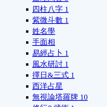
四柱八字
1
紫微斗數
1
姓名學
手面相
易經占卜
1
風水研討
1
擇日&三式
1
西洋占星
無視論塔羅牌
10