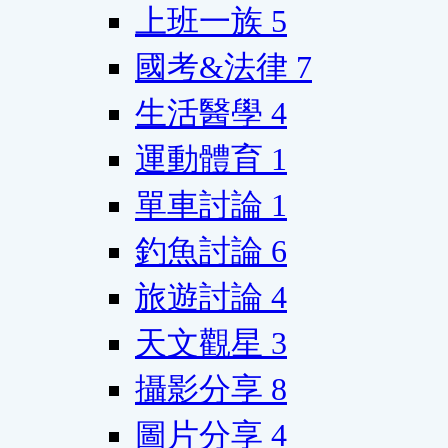
上班一族
5
國考&法律
7
生活醫學
4
運動體育
1
單車討論
1
釣魚討論
6
旅遊討論
4
天文觀星
3
攝影分享
8
圖片分享
4