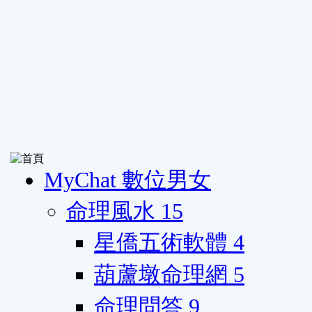
MyChat 數位男女
命理風水
15
星僑五術軟體
4
葫蘆墩命理網
5
命理問答
9