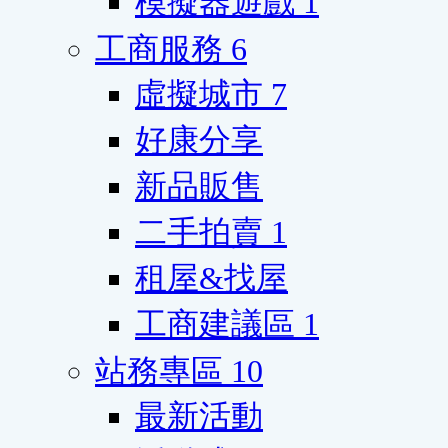
模擬器遊戲
1
工商服務
6
虛擬城市
7
好康分享
新品販售
二手拍賣
1
租屋&找屋
工商建議區
1
站務專區
10
最新活動