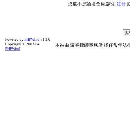
您還不是論壇會員,請先
註冊
Powered by
PHPWind
v1.3.6
Copyright © 2003-04
本站由
瀛睿律師事務所
擔任常年法律
PHPWind