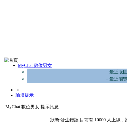
MyChat 數位男女
－最近版
－最近瀏
»
論壇提示
MyChat 數位男女 提示訊息
狀態:發生錯誤,目前有 10000 人上線