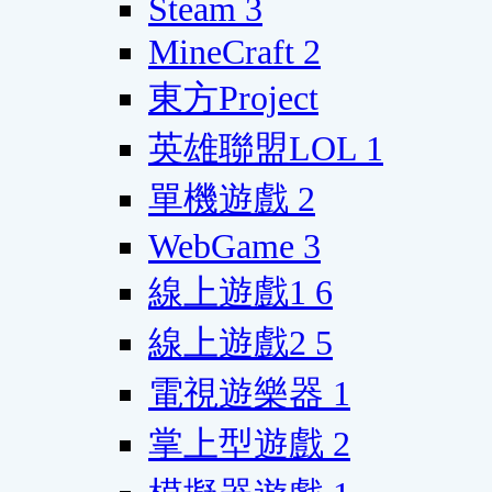
Steam
3
MineCraft
2
東方Project
英雄聯盟LOL
1
單機遊戲
2
WebGame
3
線上遊戲1
6
線上遊戲2
5
電視遊樂器
1
掌上型遊戲
2