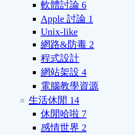
軟體討論
6
Apple 討論
1
Unix-like
網路&防毒
2
程式設計
網站架設
4
電腦教學資源
生活休閒
14
休閒哈啦
7
感情世界
2