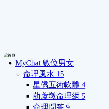
MyChat 數位男女
命理風水
15
星僑五術軟體
4
葫蘆墩命理網
5
命理問答
9