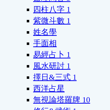
四柱八字
1
紫微斗數
1
姓名學
手面相
易經占卜
1
風水研討
1
擇日&三式
1
西洋占星
無視論塔羅牌
10