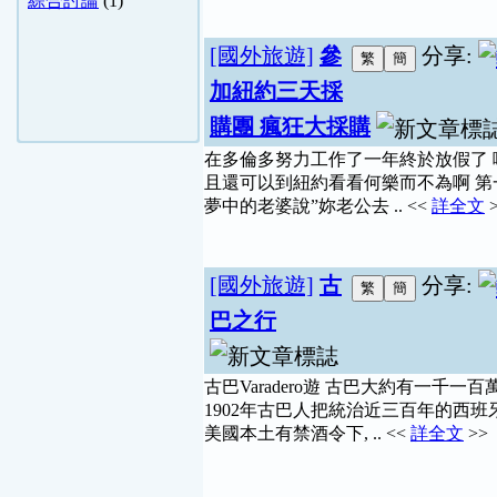
綜合討論
(1)
[國外旅遊]
參
分享:
加紐約三天採
購團 瘋狂大採購
在多倫多努力工作了一年終於放假了 
且還可以到紐約看看何樂而不為啊 第
夢中的老婆說”妳老公去 .. <<
詳全文
>
[國外旅遊]
古
分享:
巴之行
古巴Varadero遊 古巴大約有一千一百
1902年古巴人把統治近三百年的西班
美國本土有禁酒令下, .. <<
詳全文
>>