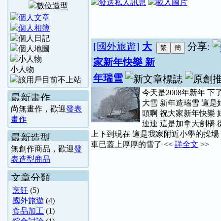
[國外旅遊]
大
分享:
家新年快樂 新
小人物
年瑞雪
今天是2008年新年 下
最新畫作
大雪 新年造瑞雪 這是
尚無畫作，歡迎
發表
頭啊 祝大家新年快樂 
畫作
連連 這是加拿大劍橋 
上下到現在 這是我家附近小學的操場
最新造型
車已蓋上厚厚的雪了 <<
詳全文
>>
無創作商品，歡迎
發
表造型商品
文章分類
烹飪
(5)
國外旅遊
(4)
食品加工
(1)