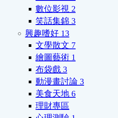
數位影視
2
笑話集錦
3
興趣嗜好
13
文學散文
7
繪圖藝術
1
布袋戲
3
動漫畫討論
3
美食天地
6
理財專區
心理測驗
1