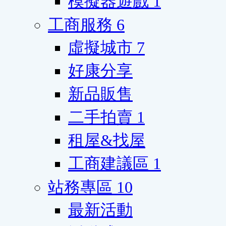
模擬器遊戲
1
工商服務
6
虛擬城市
7
好康分享
新品販售
二手拍賣
1
租屋&找屋
工商建議區
1
站務專區
10
最新活動