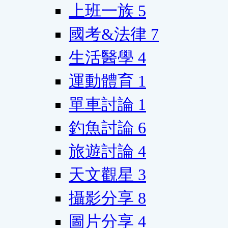
上班一族
5
國考&法律
7
生活醫學
4
運動體育
1
單車討論
1
釣魚討論
6
旅遊討論
4
天文觀星
3
攝影分享
8
圖片分享
4