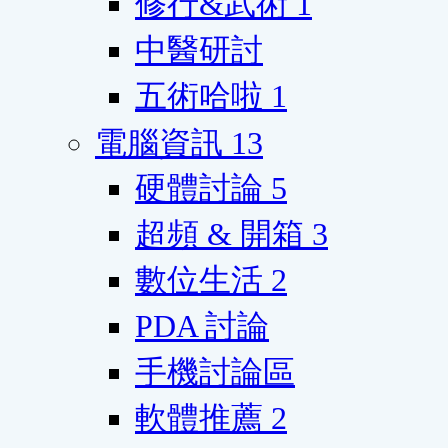
修行&武術
1
中醫研討
五術哈啦
1
電腦資訊
13
硬體討論
5
超頻 & 開箱
3
數位生活
2
PDA 討論
手機討論區
軟體推薦
2