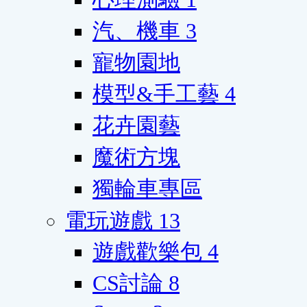
汽、機車
3
寵物園地
模型&手工藝
4
花卉園藝
魔術方塊
獨輪車專區
電玩遊戲
13
遊戲歡樂包
4
CS討論
8