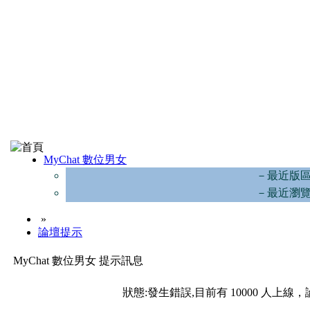
MyChat 數位男女
－最近版
－最近瀏
»
論壇提示
MyChat 數位男女 提示訊息
狀態:發生錯誤,目前有 10000 人上線