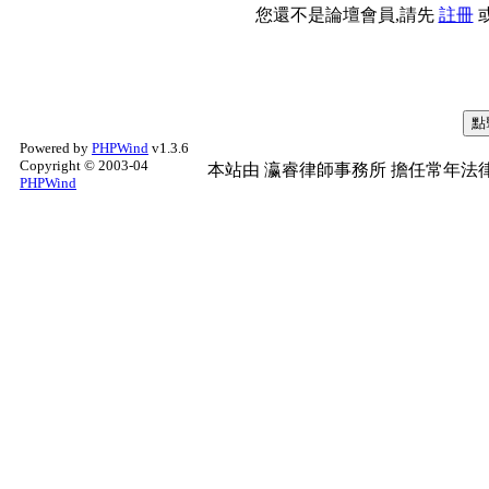
您還不是論壇會員,請先
註冊
Powered by
PHPWind
v1.3.6
Copyright © 2003-04
本站由
瀛睿律師事務所
擔任常年法律
PHPWind