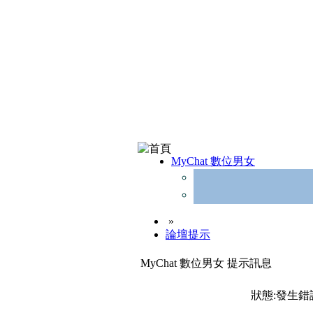
MyChat 數位男女
»
論壇提示
MyChat 數位男女 提示訊息
狀態:發生錯誤