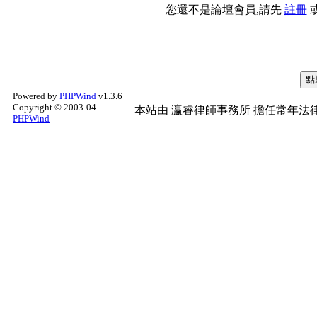
您還不是論壇會員,請先
註冊
Powered by
PHPWind
v1.3.6
Copyright © 2003-04
本站由
瀛睿律師事務所
擔任常年法律
PHPWind