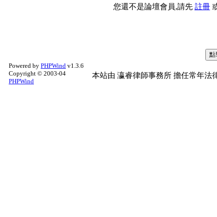
您還不是論壇會員,請先
註冊
Powered by
PHPWind
v1.3.6
Copyright © 2003-04
本站由
瀛睿律師事務所
擔任常年法律
PHPWind