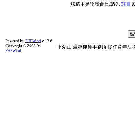
您還不是論壇會員,請先
註冊
Powered by
PHPWind
v1.3.6
Copyright © 2003-04
本站由
瀛睿律師事務所
擔任常年法律
PHPWind