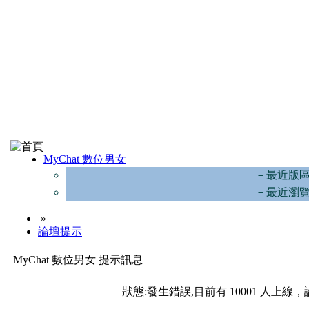
MyChat 數位男女
－最近版
－最近瀏
»
論壇提示
MyChat 數位男女 提示訊息
狀態:發生錯誤,目前有 10001 人上線