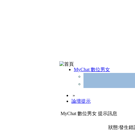
MyChat 數位男女
»
論壇提示
MyChat 數位男女 提示訊息
狀態:發生錯誤