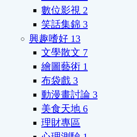
數位影視
2
笑話集錦
3
興趣嗜好
13
文學散文
7
繪圖藝術
1
布袋戲
3
動漫畫討論
3
美食天地
6
理財專區
心理測驗
1