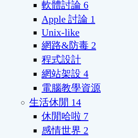
軟體討論
6
Apple 討論
1
Unix-like
網路&防毒
2
程式設計
網站架設
4
電腦教學資源
生活休閒
14
休閒哈啦
7
感情世界
2