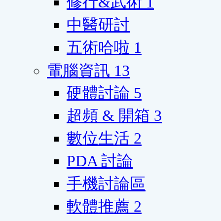
修行&武術
1
中醫研討
五術哈啦
1
電腦資訊
13
硬體討論
5
超頻 & 開箱
3
數位生活
2
PDA 討論
手機討論區
軟體推薦
2