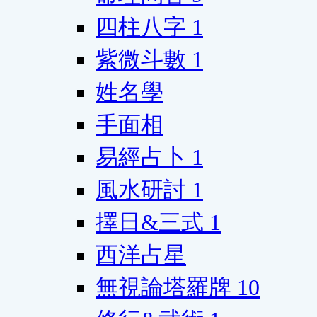
四柱八字
1
紫微斗數
1
姓名學
手面相
易經占卜
1
風水研討
1
擇日&三式
1
西洋占星
無視論塔羅牌
10