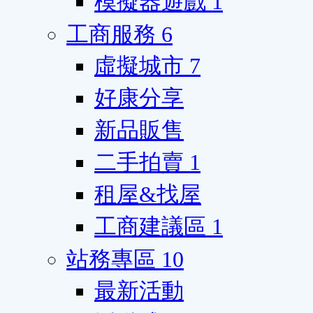
模擬器遊戲
1
工商服務
6
虛擬城市
7
好康分享
新品販售
二手拍賣
1
租屋&找屋
工商建議區
1
站務專區
10
最新活動