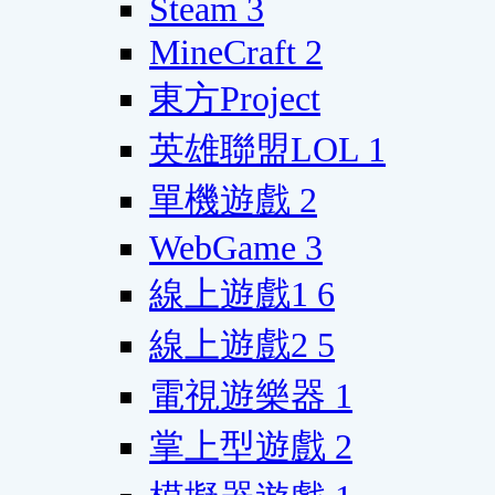
Steam
3
MineCraft
2
東方Project
英雄聯盟LOL
1
單機遊戲
2
WebGame
3
線上遊戲1
6
線上遊戲2
5
電視遊樂器
1
掌上型遊戲
2