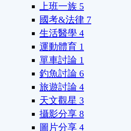
上班一族
5
國考&法律
7
生活醫學
4
運動體育
1
單車討論
1
釣魚討論
6
旅遊討論
4
天文觀星
3
攝影分享
8
圖片分享
4