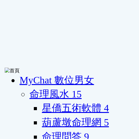
MyChat 數位男女
命理風水
15
星僑五術軟體
4
葫蘆墩命理網
5
命理問答
9