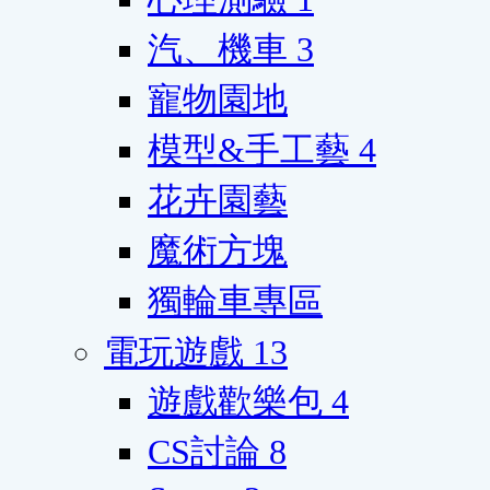
汽、機車
3
寵物園地
模型&手工藝
4
花卉園藝
魔術方塊
獨輪車專區
電玩遊戲
13
遊戲歡樂包
4
CS討論
8