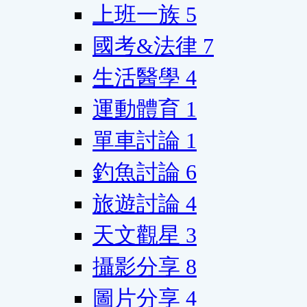
上班一族
5
國考&法律
7
生活醫學
4
運動體育
1
單車討論
1
釣魚討論
6
旅遊討論
4
天文觀星
3
攝影分享
8
圖片分享
4