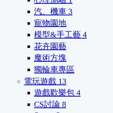
汽、機車
3
寵物園地
模型&手工藝
4
花卉園藝
魔術方塊
獨輪車專區
電玩遊戲
13
遊戲歡樂包
4
CS討論
8