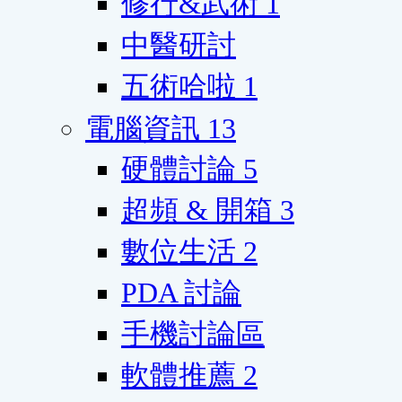
修行&武術
1
中醫研討
五術哈啦
1
電腦資訊
13
硬體討論
5
超頻 & 開箱
3
數位生活
2
PDA 討論
手機討論區
軟體推薦
2