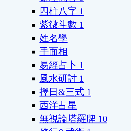
四柱八字
1
紫微斗數
1
姓名學
手面相
易經占卜
1
風水研討
1
擇日&三式
1
西洋占星
無視論塔羅牌
10