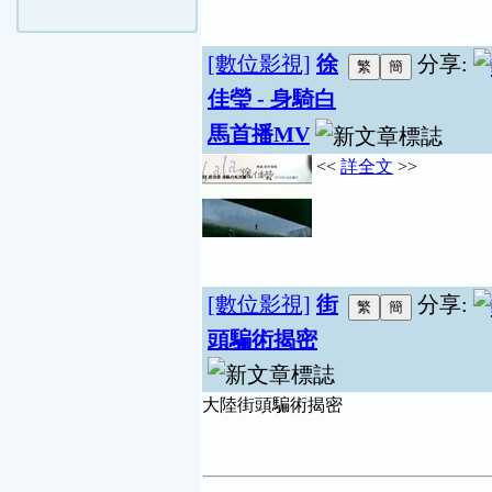
[數位影視]
徐
分享:
佳瑩 - 身騎白
馬首播MV
<<
詳全文
>>
[數位影視]
街
分享:
頭騙術揭密
大陸街頭騙術揭密