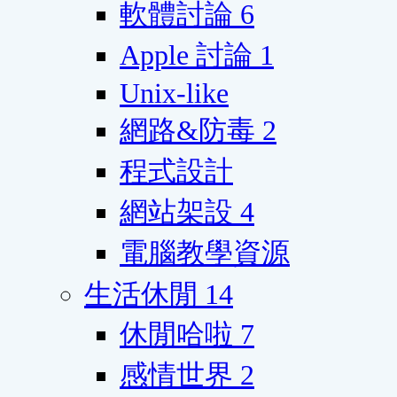
軟體討論
6
Apple 討論
1
Unix-like
網路&防毒
2
程式設計
網站架設
4
電腦教學資源
生活休閒
14
休閒哈啦
7
感情世界
2