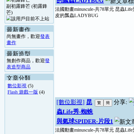
的瓢蟲LADYBUG
副初露鋒芒 (初露鋒
法國動畫minuscule-共78單元 昆蟲Lif
芒)
皮的瓢蟲LADYBUG
最新畫作
尚無畫作，歡迎
發表
畫作
最新造型
無創作商品，歡迎
發
表造型商品
文章分類
數位影視
(5)
Flash 遊戲一版
(4)
[數位影視]
昆
分享:
蟲Life秀-蜘蛛
與氣球SPIDER-片段1
法國動畫minuscule-共78單元 昆蟲Li