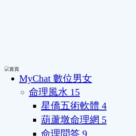
MyChat 數位男女
命理風水
15
星僑五術軟體
4
葫蘆墩命理網
5
命理問答
9