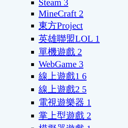
Steam
3
MineCraft
2
東方Project
英雄聯盟LOL
1
單機遊戲
2
WebGame
3
線上遊戲1
6
線上遊戲2
5
電視遊樂器
1
掌上型遊戲
2