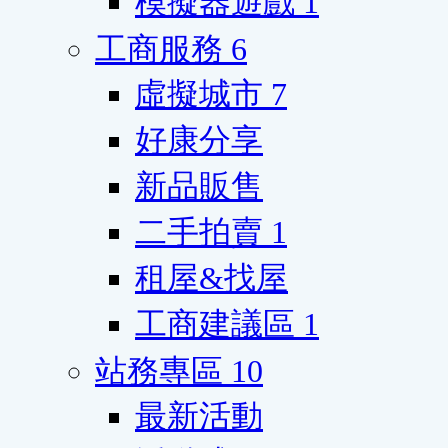
模擬器遊戲
1
工商服務
6
虛擬城市
7
好康分享
新品販售
二手拍賣
1
租屋&找屋
工商建議區
1
站務專區
10
最新活動