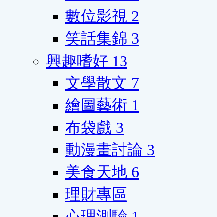
數位影視
2
笑話集錦
3
興趣嗜好
13
文學散文
7
繪圖藝術
1
布袋戲
3
動漫畫討論
3
美食天地
6
理財專區
心理測驗
1