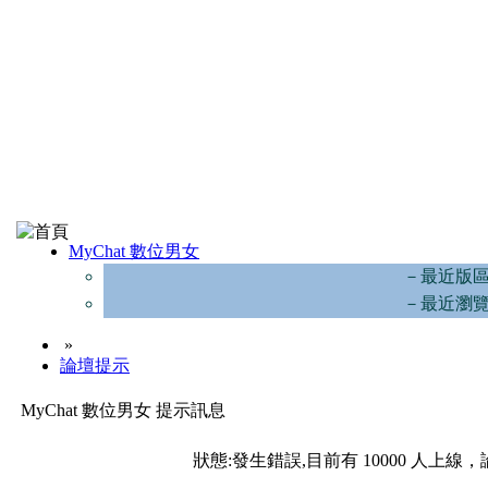
MyChat 數位男女
－最近版
－最近瀏
»
論壇提示
MyChat 數位男女 提示訊息
狀態:發生錯誤,目前有 10000 人上線