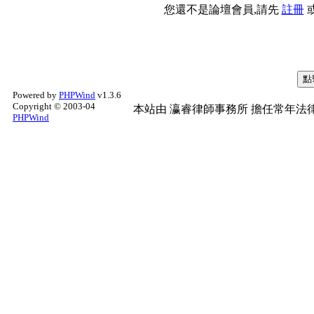
您還不是論壇會員,請先
註冊
Powered by
PHPWind
v1.3.6
Copyright © 2003-04
本站由
瀛睿律師事務所
擔任常年法律
PHPWind