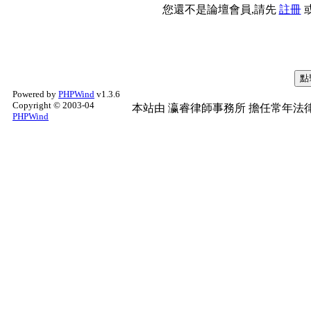
您還不是論壇會員,請先
註冊
Powered by
PHPWind
v1.3.6
Copyright © 2003-04
本站由
瀛睿律師事務所
擔任常年法律
PHPWind