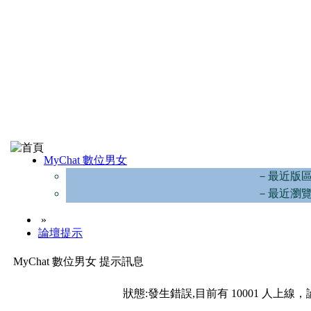
MyChat 數位男女
－最近版
－最近瀏
»
論壇提示
MyChat 數位男女 提示訊息
狀態:發生錯誤,目前有 10001 人上線