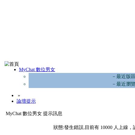
MyChat 數位男女
－最近版
－最近瀏
»
論壇提示
MyChat 數位男女 提示訊息
狀態:發生錯誤,目前有 10000 人上線