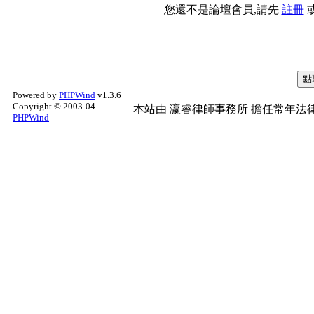
您還不是論壇會員,請先
註冊
Powered by
PHPWind
v1.3.6
Copyright © 2003-04
本站由
瀛睿律師事務所
擔任常年法律
PHPWind