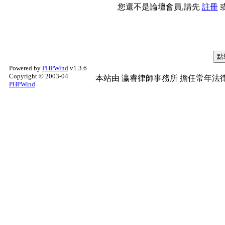
您還不是論壇會員,請先
註冊
Powered by
PHPWind
v1.3.6
Copyright © 2003-04
本站由
瀛睿律師事務所
擔任常年法律
PHPWind