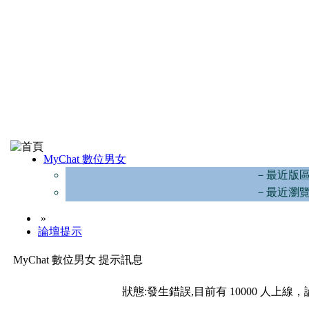
MyChat 數位男女
－最近版
－最近瀏
»
論壇提示
MyChat 數位男女 提示訊息
狀態:發生錯誤,目前有 10000 人上線