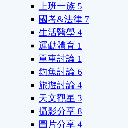
上班一族
5
國考&法律
7
生活醫學
4
運動體育
1
單車討論
1
釣魚討論
6
旅遊討論
4
天文觀星
3
攝影分享
8
圖片分享
4