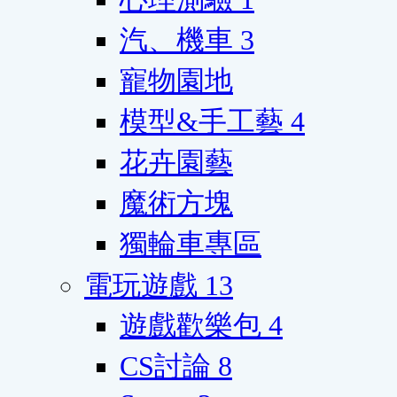
汽、機車
3
寵物園地
模型&手工藝
4
花卉園藝
魔術方塊
獨輪車專區
電玩遊戲
13
遊戲歡樂包
4
CS討論
8