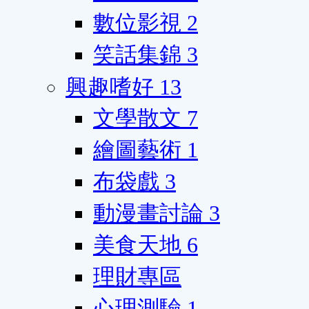
數位影視
2
笑話集錦
3
興趣嗜好
13
文學散文
7
繪圖藝術
1
布袋戲
3
動漫畫討論
3
美食天地
6
理財專區
心理測驗
1