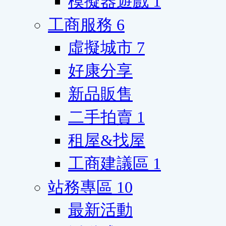
模擬器遊戲
1
工商服務
6
虛擬城市
7
好康分享
新品販售
二手拍賣
1
租屋&找屋
工商建議區
1
站務專區
10
最新活動