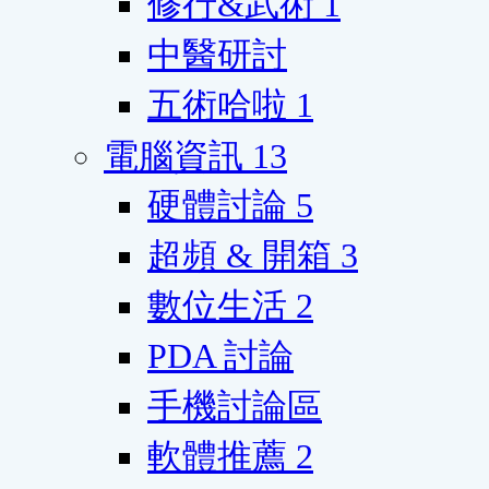
修行&武術
1
中醫研討
五術哈啦
1
電腦資訊
13
硬體討論
5
超頻 & 開箱
3
數位生活
2
PDA 討論
手機討論區
軟體推薦
2