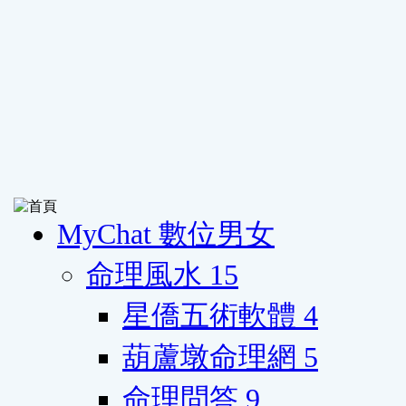
MyChat 數位男女
命理風水
15
星僑五術軟體
4
葫蘆墩命理網
5
命理問答
9