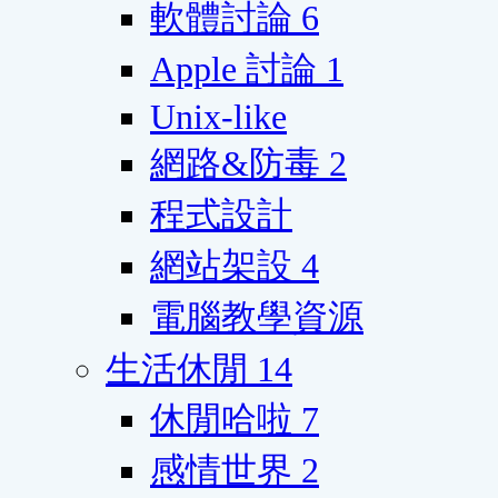
軟體討論
6
Apple 討論
1
Unix-like
網路&防毒
2
程式設計
網站架設
4
電腦教學資源
生活休閒
14
休閒哈啦
7
感情世界
2