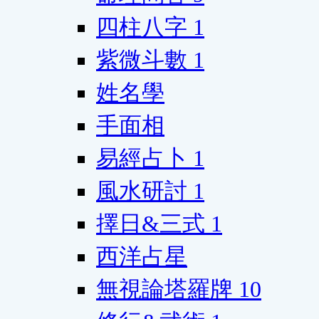
四柱八字
1
紫微斗數
1
姓名學
手面相
易經占卜
1
風水研討
1
擇日&三式
1
西洋占星
無視論塔羅牌
10