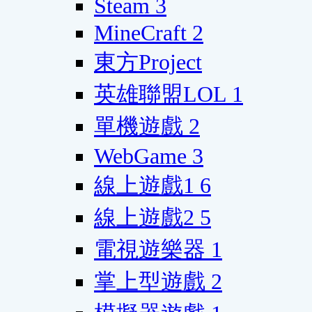
Steam
3
MineCraft
2
東方Project
英雄聯盟LOL
1
單機遊戲
2
WebGame
3
線上遊戲1
6
線上遊戲2
5
電視遊樂器
1
掌上型遊戲
2