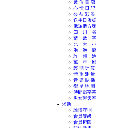
數 位 畫 廊
心 情 日 記
公 益 彩 券
送生日蛋糕
俄羅斯方塊
四 川 省
猜 數 字
比 大 小
泡 泡 龍
許 願 池
萬 年 曆
經 期 計 算
體 重 測 量
音 樂 點 播
衛 星 地 圖
時間戳字幕
男女聊天室
求助
論壇守則
會員等級
會員權限