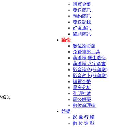
購買金幣
發送簡訊
預約簡訊
發送記錄
好友通訊
罐頭簡訊
論命
數位論命舘
免費排盤工具
葫蘆墩 優生造命
葫蘆墩 八字命書
影音論命(葫蘆墩)
影音占卜(葫蘆墩)
購買金幣
星座分析
孔明神數
周公解夢
數位命理街
娛樂
影 像 行 腳
數 位 造 型