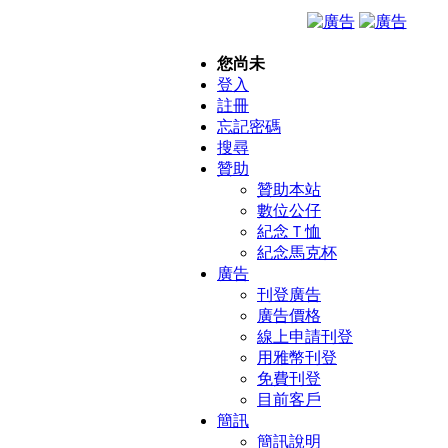
您尚未
登入
註冊
忘記密碼
搜尋
贊助
贊助本站
數位公仔
紀念Ｔ恤
紀念馬克杯
廣告
刊登廣告
廣告價格
線上申請刊登
用雅幣刊登
免費刊登
目前客戶
簡訊
簡訊說明