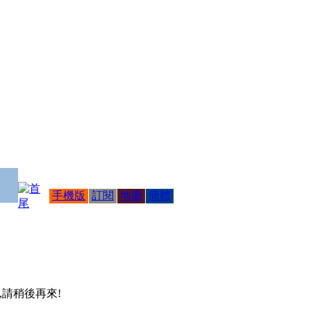
手機版
訂閱
地圖
簡體
 ,請稍後再來!