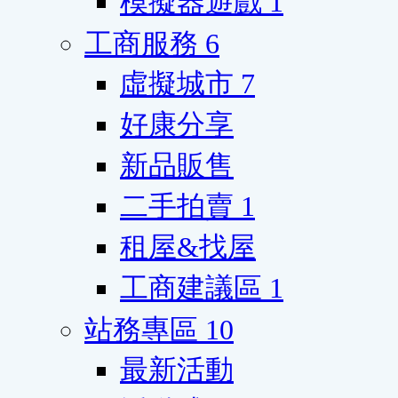
模擬器遊戲
1
工商服務
6
虛擬城市
7
好康分享
新品販售
二手拍賣
1
租屋&找屋
工商建議區
1
站務專區
10
最新活動