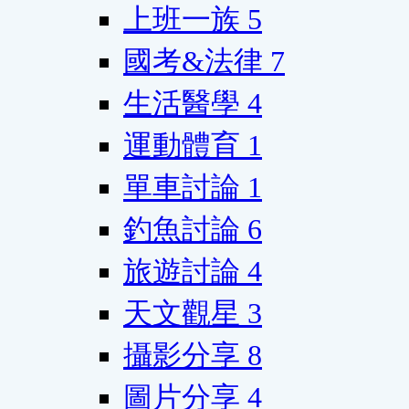
上班一族
5
國考&法律
7
生活醫學
4
運動體育
1
單車討論
1
釣魚討論
6
旅遊討論
4
天文觀星
3
攝影分享
8
圖片分享
4