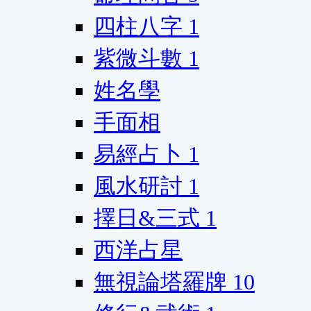
四柱八字
1
紫微斗數
1
姓名學
手面相
易經占卜
1
風水研討
1
擇日&三式
1
西洋占星
無視論塔羅牌
10