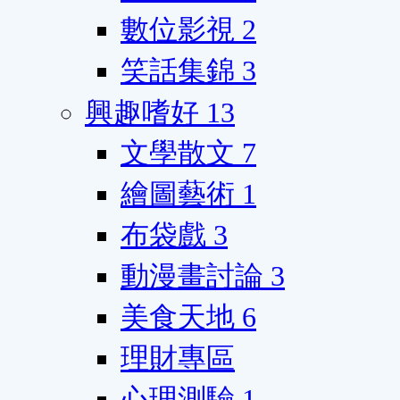
數位影視
2
笑話集錦
3
興趣嗜好
13
文學散文
7
繪圖藝術
1
布袋戲
3
動漫畫討論
3
美食天地
6
理財專區
心理測驗
1