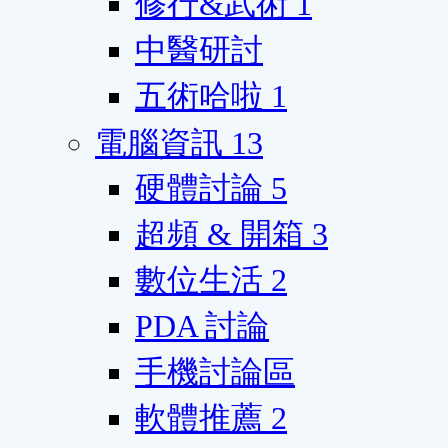
修行&武術
1
中醫研討
五術哈啦
1
電腦資訊
13
硬體討論
5
超頻 & 開箱
3
數位生活
2
PDA 討論
手機討論區
軟體推薦
2