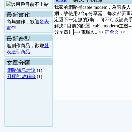
我家的網路是cable modem，為讓多人
網，故使用2台ip分享器，每次都要重
最新畫作
定還不一定抓的到ip，可不可以請高
尚無畫作，歡迎
發表
解決? 目前的配置: cable moderm主機---
畫作
分享器1 ├─>電腦A .. <<
詳全文
>>
最新造型
無創作商品，歡迎
發
表造型商品
文章分類
網路通訊討論
(1)
孔明神數解籤
(1)