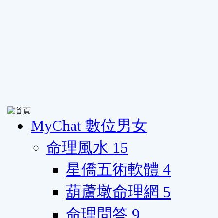
MyChat 數位男女
命理風水
15
星僑五術軟體
4
葫蘆墩命理網
5
命理問答
9