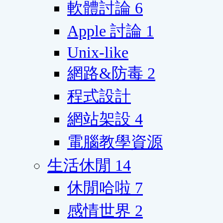
軟體討論
6
Apple 討論
1
Unix-like
網路&防毒
2
程式設計
網站架設
4
電腦教學資源
生活休閒
14
休閒哈啦
7
感情世界
2