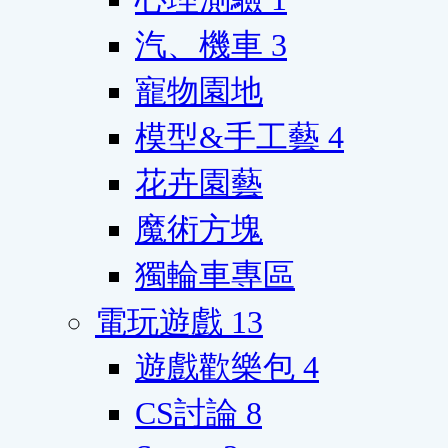
汽、機車
3
寵物園地
模型&手工藝
4
花卉園藝
魔術方塊
獨輪車專區
電玩遊戲
13
遊戲歡樂包
4
CS討論
8