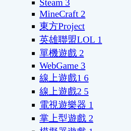
Steam
3
MineCraft
2
東方Project
英雄聯盟LOL
1
單機遊戲
2
WebGame
3
線上遊戲1
6
線上遊戲2
5
電視遊樂器
1
掌上型遊戲
2