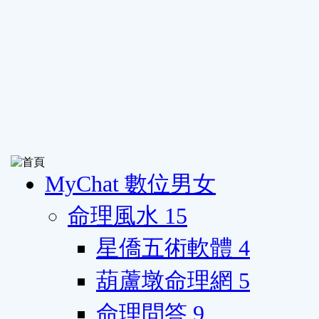
MyChat 數位男女
命理風水
15
星僑五術軟體
4
葫蘆墩命理網
5
命理問答
9