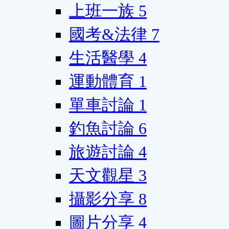
上班一族
5
國考&法律
7
生活醫學
4
運動體育
1
單車討論
1
釣魚討論
6
旅遊討論
4
天文觀星
3
攝影分享
8
圖片分享
4