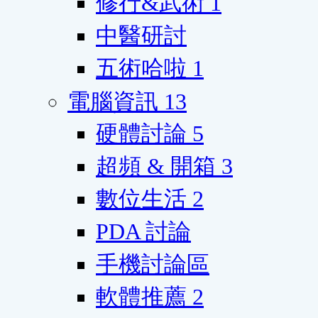
修行&武術
1
中醫研討
五術哈啦
1
電腦資訊
13
硬體討論
5
超頻 & 開箱
3
數位生活
2
PDA 討論
手機討論區
軟體推薦
2