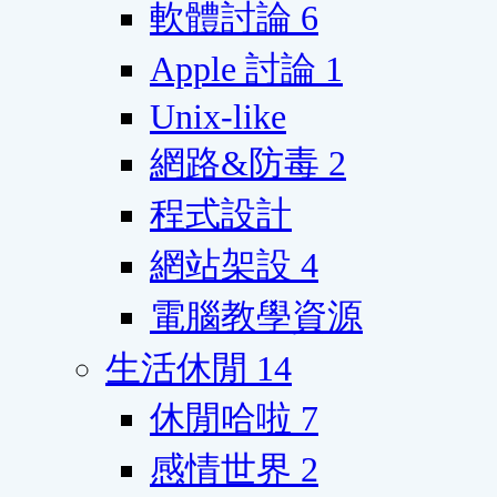
軟體討論
6
Apple 討論
1
Unix-like
網路&防毒
2
程式設計
網站架設
4
電腦教學資源
生活休閒
14
休閒哈啦
7
感情世界
2