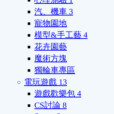
汽、機車
3
寵物園地
模型&手工藝
4
花卉園藝
魔術方塊
獨輪車專區
電玩遊戲
13
遊戲歡樂包
4
CS討論
8