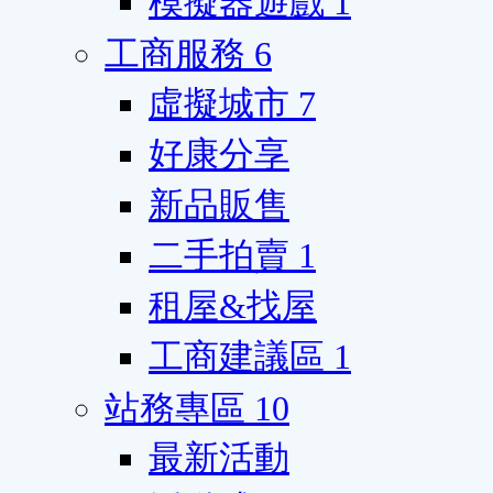
模擬器遊戲
1
工商服務
6
虛擬城市
7
好康分享
新品販售
二手拍賣
1
租屋&找屋
工商建議區
1
站務專區
10
最新活動