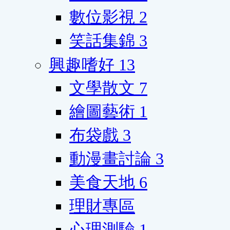
數位影視
2
笑話集錦
3
興趣嗜好
13
文學散文
7
繪圖藝術
1
布袋戲
3
動漫畫討論
3
美食天地
6
理財專區
心理測驗
1