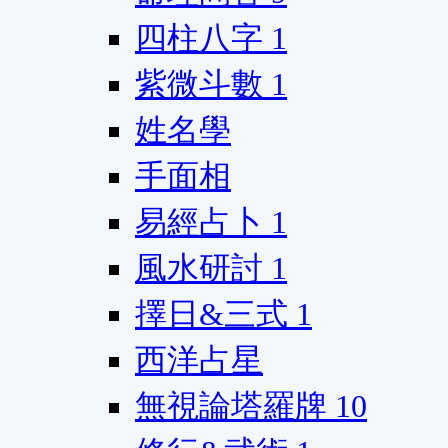
四柱八字
1
紫微斗數
1
姓名學
手面相
易經占卜
1
風水研討
1
擇日&三式
1
西洋占星
無視論塔羅牌
10