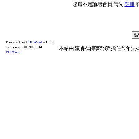
您還不是論壇會員,請先
註冊
Powered by
PHPWind
v1.3.6
Copyright © 2003-04
本站由
瀛睿律師事務所
擔任常年法律
PHPWind