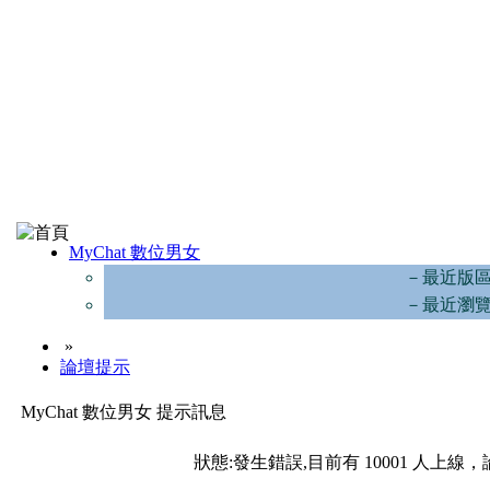
MyChat 數位男女
－最近版
－最近瀏
»
論壇提示
MyChat 數位男女 提示訊息
狀態:發生錯誤,目前有 10001 人上線