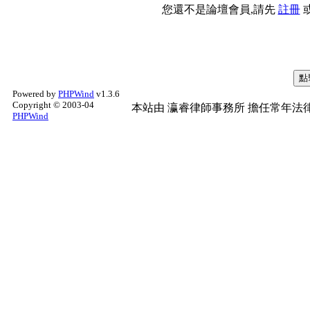
您還不是論壇會員,請先
註冊
Powered by
PHPWind
v1.3.6
Copyright © 2003-04
本站由
瀛睿律師事務所
擔任常年法律
PHPWind