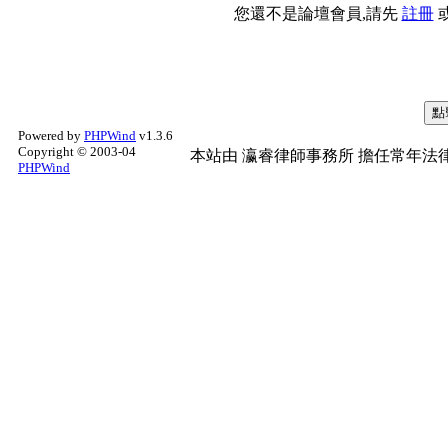
您還不是論壇會員,請先
註冊
Powered by
PHPWind
v1.3.6
Copyright © 2003-04
本站由
瀛睿律師事務所
擔任常年法律
PHPWind