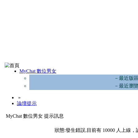
MyChat 數位男女
－最近版
－最近瀏
»
論壇提示
MyChat 數位男女 提示訊息
狀態:發生錯誤,目前有 10000 人上線