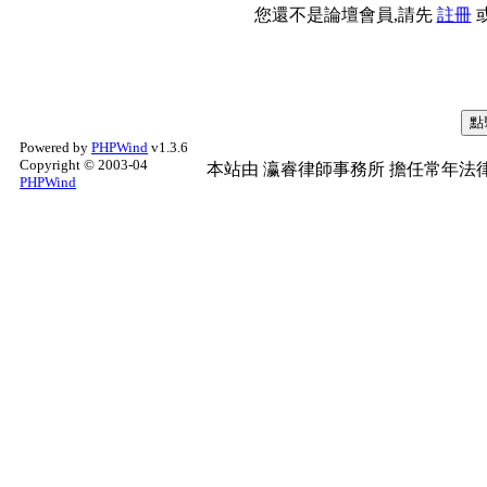
您還不是論壇會員,請先
註冊
Powered by
PHPWind
v1.3.6
Copyright © 2003-04
本站由
瀛睿律師事務所
擔任常年法律
PHPWind