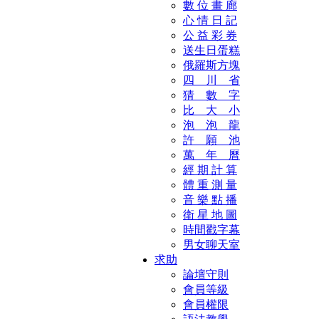
數 位 畫 廊
心 情 日 記
公 益 彩 券
送生日蛋糕
俄羅斯方塊
四 川 省
猜 數 字
比 大 小
泡 泡 龍
許 願 池
萬 年 曆
經 期 計 算
體 重 測 量
音 樂 點 播
衛 星 地 圖
時間戳字幕
男女聊天室
求助
論壇守則
會員等級
會員權限