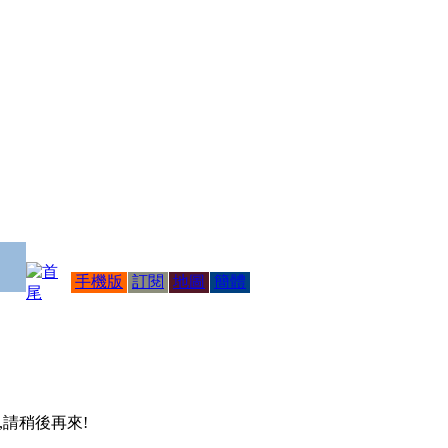
手機版
訂閱
地圖
簡體
 ,請稍後再來!