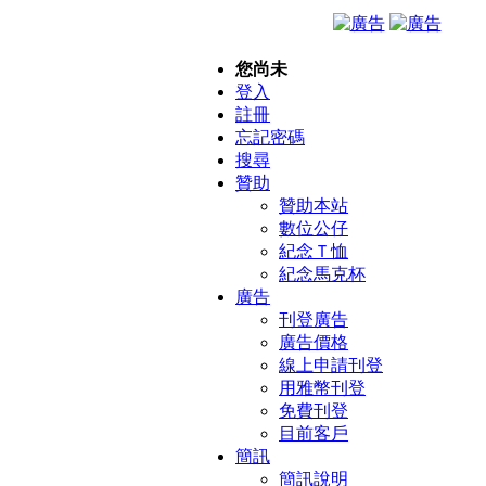
您尚未
登入
註冊
忘記密碼
搜尋
贊助
贊助本站
數位公仔
紀念Ｔ恤
紀念馬克杯
廣告
刊登廣告
廣告價格
線上申請刊登
用雅幣刊登
免費刊登
目前客戶
簡訊
簡訊說明