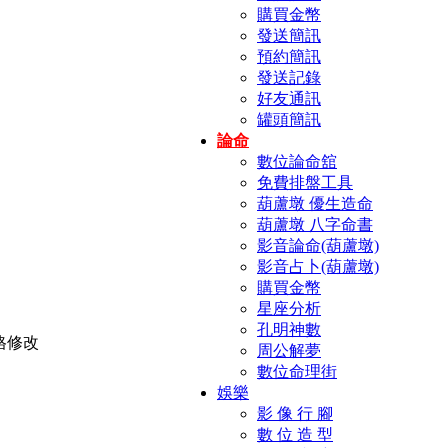
購買金幣
發送簡訊
預約簡訊
發送記錄
好友通訊
罐頭簡訊
論命
數位論命舘
免費排盤工具
葫蘆墩 優生造命
葫蘆墩 八字命書
影音論命(葫蘆墩)
影音占卜(葫蘆墩)
購買金幣
星座分析
孔明神數
周公解夢
數位命理街
娛樂
影 像 行 腳
數 位 造 型