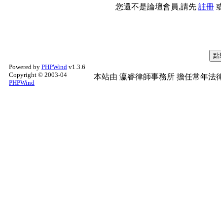
您還不是論壇會員,請先
註冊
Powered by
PHPWind
v1.3.6
Copyright © 2003-04
本站由
瀛睿律師事務所
擔任常年法律
PHPWind