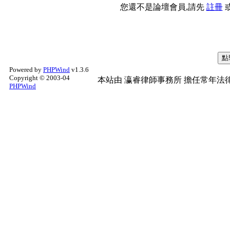
您還不是論壇會員,請先
註冊
Powered by
PHPWind
v1.3.6
Copyright © 2003-04
本站由
瀛睿律師事務所
擔任常年法律
PHPWind