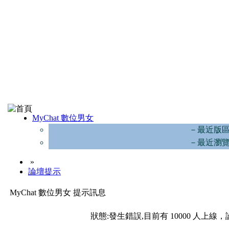
MyChat 數位男女
－最近版
－最近瀏
»
論壇提示
MyChat 數位男女 提示訊息
狀態:發生錯誤,目前有 10000 人上線